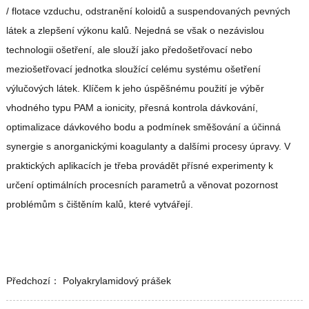
/ flotace vzduchu, odstranění koloidů a suspendovaných pevných
látek a zlepšení výkonu kalů. Nejedná se však o nezávislou
technologii ošetření, ale slouží jako předošetřovací nebo
meziošetřovací jednotka sloužící celému systému ošetření
výlučových látek. Klíčem k jeho úspěšnému použití je výběr
vhodného typu PAM a ionicity, přesná kontrola dávkování,
optimalizace dávkového bodu a podmínek směšování a účinná
synergie s anorganickými koagulanty a dalšími procesy úpravy. V
praktických aplikacích je třeba provádět přísné experimenty k
určení optimálních procesních parametrů a věnovat pozornost
problémům s čištěním kalů, které vytvářejí.
Předchozí：
Polyakrylamidový prášek