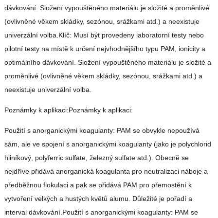
dávkování. Složení vypouštěného materiálu je složité a proměnlivé
(ovlivněné věkem skládky, sezónou, srážkami atd.) a neexistuje
univerzální volba.Klíč: Musí být provedeny laboratorní testy nebo
pilotní testy na místě k určení nejvhodnějšího typu PAM, ionicity a
optimálního dávkování. Složení vypouštěného materiálu je složité a
proměnlivé (ovlivněné věkem skládky, sezónou, srážkami atd.) a
neexistuje univerzální volba.
Poznámky k aplikaci:Poznámky k aplikaci:
Použití s anorganickými koagulanty: PAM se obvykle nepoužívá
sám, ale ve spojení s anorganickými koagulanty (jako je polychlorid
hliníkový, polyferric sulfate, železný sulfate atd.). Obecně se
nejdříve přidává anorganická koagulanta pro neutralizaci náboje a
předběžnou flokulaci a pak se přidává PAM pro přemostění k
vytvoření velkých a hustých květů alumu. Důležité je pořadí a
interval dávkování.Použití s anorganickými koagulanty: PAM se