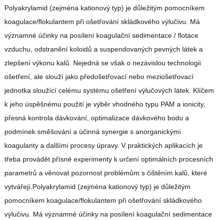
Polyakrylamid (zejména kationový typ) je důležitým pomocníkem
koagulace/flokulantem při ošetřování skládkového výlučivu. Má
významné účinky na posílení koagulační sedimentace / flotace
vzduchu, odstranění koloidů a suspendovaných pevných látek a
zlepšení výkonu kalů. Nejedná se však o nezávislou technologii
ošetření, ale slouží jako předošetřovací nebo meziošetřovací
jednotka sloužící celému systému ošetření výlučových látek. Klíčem
k jeho úspěšnému použití je výběr vhodného typu PAM a ionicity,
přesná kontrola dávkování, optimalizace dávkového bodu a
podmínek směšování a účinná synergie s anorganickými
koagulanty a dalšími procesy úpravy. V praktických aplikacích je
třeba provádět přísné experimenty k určení optimálních procesních
parametrů a věnovat pozornost problémům s čištěním kalů, které
vytvářejí.Polyakrylamid (zejména kationový typ) je důležitým
pomocníkem koagulace/flokulantem při ošetřování skládkového
výlučivu. Má významné účinky na posílení koagulační sedimentace