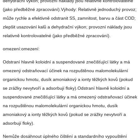
dehydrační výkon; provozní náklady jsou relativně kontrolovatelné
(jako předběžné zpracování).Výhody: Relativně jednoduchý provoz;
může rychle a efektivně odstranit SS, zamnitost, barvu a část COD;
zlepšit usazování kalů a dehydrační výkon; provozní náklady jsou
relativně kontrolovatelné (jako předběžné zpracování).
omezení:omezení:
Odstraní hlavně koloidní a suspendované znečišťující látky a má
omezený odstraňovací účinek na rozpuštěnou malomolekulární
organickou hmotu, dusík amoniakový a ionty těžkých kovů (pokud
se zrážky nevytvoří a adsorbují floky).Odstraní hlavně koloidní a
suspendované znečišťující látky a má omezený odstraňovací účinek
na rozpuštěnou malomolekulární organickou hmotu, dusík
amoniakový a ionty těžkých kovů (pokud se zrážky nevytvoří a
adsorbují floky).
Nemůže dosáhnout úplného čištění a standardního vypouštění