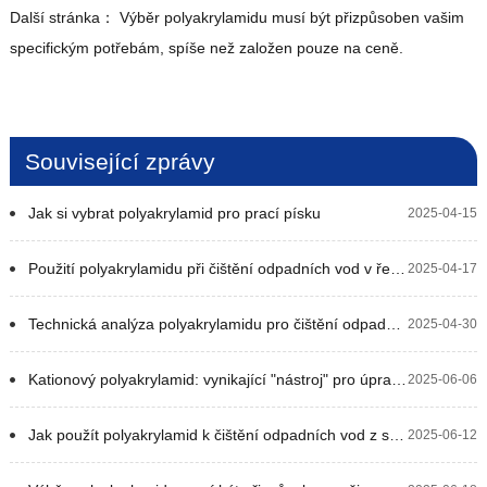
Další stránka：
Výběr polyakrylamidu musí být přizpůsoben vašim
specifickým potřebám, spíše než založen pouze na ceně.
Související zprávy
Jak si vybrat polyakrylamid pro prací písku
2025-04-15
Použití polyakrylamidu při čištění odpadních vod v řetězcích
2025-04-17
Technická analýza polyakrylamidu pro čištění odpadních vod z řezání kamene
2025-04-30
Kationový polyakrylamid: vynikající "nástroj" pro úpravu vody
2025-06-06
Jak použít polyakrylamid k čištění odpadních vod z skládek nebo odpadních vod z odpadních vod?
2025-06-12