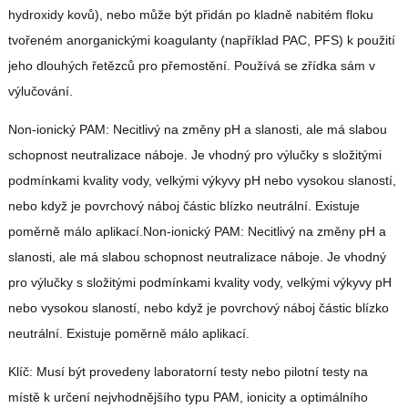
hydroxidy kovů), nebo může být přidán po kladně nabitém floku
tvořeném anorganickými koagulanty (například PAC, PFS) k použití
jeho dlouhých řetězců pro přemostění. Používá se zřídka sám v
výlučování.
Non-ionický PAM: Necitlivý na změny pH a slanosti, ale má slabou
schopnost neutralizace náboje. Je vhodný pro výlučky s složitými
podmínkami kvality vody, velkými výkyvy pH nebo vysokou slaností,
nebo když je povrchový náboj částic blízko neutrální. Existuje
poměrně málo aplikací.Non-ionický PAM: Necitlivý na změny pH a
slanosti, ale má slabou schopnost neutralizace náboje. Je vhodný
pro výlučky s složitými podmínkami kvality vody, velkými výkyvy pH
nebo vysokou slaností, nebo když je povrchový náboj částic blízko
neutrální. Existuje poměrně málo aplikací.
Klíč: Musí být provedeny laboratorní testy nebo pilotní testy na
místě k určení nejvhodnějšího typu PAM, ionicity a optimálního