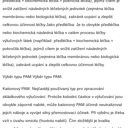
předléčba + biochemická léčba + pokročilá léčba), jejímž cílem je
snížit zatížení následných léčebných jednotek (zejména léčba
membránou nebo biologická léčba), zabránit ucpání a zlepšit
celkovou účinnost léčby.Jako předléčba: Je to obvykle předléčba
nebo biochemická následná léčba v celém procesu léčby
výlučových látek (například: předléčba + biochemická léčba +
pokročilá léčba), jejímž cílem je snížit zatížení následných
léčebných jednotek (zejména léčba membránou nebo biologická
léčba), zabránit ucpání a zlepšit celkovou účinnost léčby.
Výběr typu PAM:Výběr typu PAM:
Kationový PAM: Nejčastěji používaný typ pro zpracování
skládkového výlučování. Protože koloidní částice v výlučování jsou
obvykle záporně nabité, může kationový PAM účinně neutralizovat
jejich náboje a vyvíjet silný přemostovací účinek. Při výběru je třeba
vzít v úvahu ionicitu (hustotu nabití). Čím složitější je kvalita