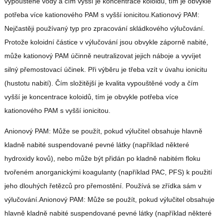
vypouštěné vody a čím vyšší je koncentrace koloidů, tím je obvykle
potřeba více kationového PAM s vyšší ionicitou.Kationový PAM:
Nejčastěji používaný typ pro zpracování skládkového výlučování.
Protože koloidní částice v výlučování jsou obvykle záporně nabité,
může kationový PAM účinně neutralizovat jejich náboje a vyvíjet
silný přemostovací účinek. Při výběru je třeba vzít v úvahu ionicitu
(hustotu nabití). Čím složitější je kvalita vypouštěné vody a čím
vyšší je koncentrace koloidů, tím je obvykle potřeba více
kationového PAM s vyšší ionicitou.
Anionový PAM: Může se použít, pokud výlučitel obsahuje hlavně
kladně nabité suspendované pevné látky (například některé
hydroxidy kovů), nebo může být přidán po kladně nabitém floku
tvořeném anorganickými koagulanty (například PAC, PFS) k použití
jeho dlouhých řetězců pro přemostění. Používá se zřídka sám v
výlučování.Anionový PAM: Může se použít, pokud výlučitel obsahuje
hlavně kladně nabité suspendované pevné látky (například některé