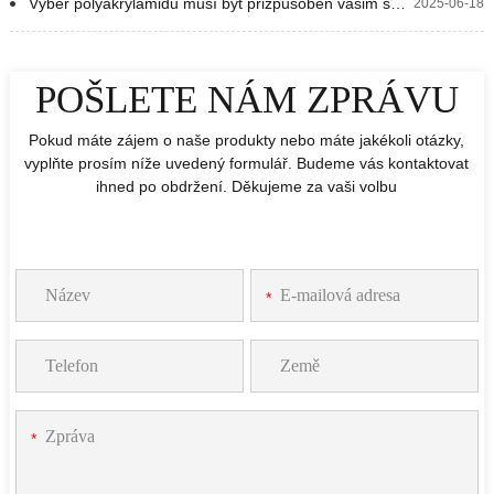
Výběr polyakrylamidu musí být přizpůsoben vašim specifickým potřebám, spíše než založen pouze na ceně.
2025-06-18
POŠLETE NÁM ZPRÁVU
Pokud máte zájem o naše produkty nebo máte jakékoli otázky,
vyplňte prosím níže uvedený formulář. Budeme vás kontaktovat
ihned po obdržení. Děkujeme za vaši volbu
*
*