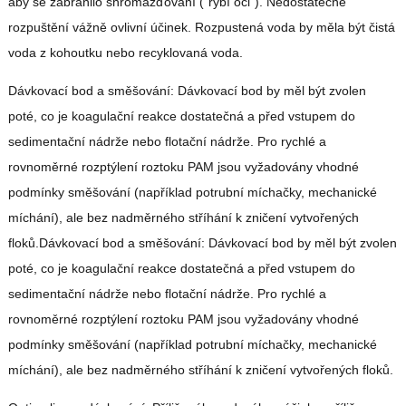
aby se zabránilo shromažďování ("rybí oči"). Nedostatečné
rozpuštění vážně ovlivní účinek. Rozpustená voda by měla být čistá
voda z kohoutku nebo recyklovaná voda.
Dávkovací bod a směšování: Dávkovací bod by měl být zvolen
poté, co je koagulační reakce dostatečná a před vstupem do
sedimentační nádrže nebo flotační nádrže. Pro rychlé a
rovnoměrné rozptýlení roztoku PAM jsou vyžadovány vhodné
podmínky směšování (například potrubní míchačky, mechanické
míchání), ale bez nadměrného stříhání k zničení vytvořených
floků.Dávkovací bod a směšování: Dávkovací bod by měl být zvolen
poté, co je koagulační reakce dostatečná a před vstupem do
sedimentační nádrže nebo flotační nádrže. Pro rychlé a
rovnoměrné rozptýlení roztoku PAM jsou vyžadovány vhodné
podmínky směšování (například potrubní míchačky, mechanické
míchání), ale bez nadměrného stříhání k zničení vytvořených floků.