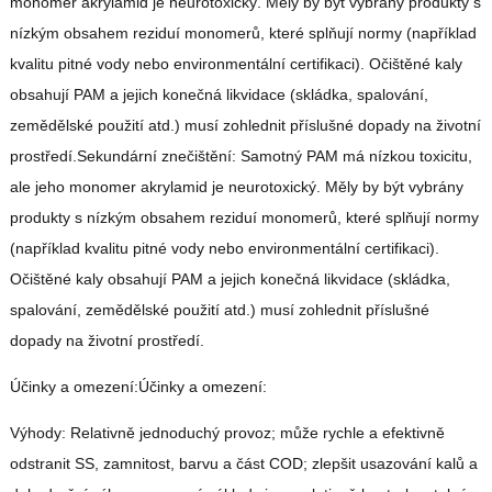
monomer akrylamid je neurotoxický. Měly by být vybrány produkty s
nízkým obsahem reziduí monomerů, které splňují normy (například
kvalitu pitné vody nebo environmentální certifikaci). Očištěné kaly
obsahují PAM a jejich konečná likvidace (skládka, spalování,
zemědělské použití atd.) musí zohlednit příslušné dopady na životní
prostředí.Sekundární znečištění: Samotný PAM má nízkou toxicitu,
ale jeho monomer akrylamid je neurotoxický. Měly by být vybrány
produkty s nízkým obsahem reziduí monomerů, které splňují normy
(například kvalitu pitné vody nebo environmentální certifikaci).
Očištěné kaly obsahují PAM a jejich konečná likvidace (skládka,
spalování, zemědělské použití atd.) musí zohlednit příslušné
dopady na životní prostředí.
Účinky a omezení:Účinky a omezení:
Výhody: Relativně jednoduchý provoz; může rychle a efektivně
odstranit SS, zamnitost, barvu a část COD; zlepšit usazování kalů a