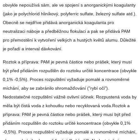
obvykle nepoužívá sám, ale ve spojení s anorganickými koagulanty
(jako je polychlorid hliníkový, polyferric sulfate, železný sulfate atd.).
Obecně se nejdříve přidává anorganická koagulanta pro
neutralizaci náboje a předběžnou flokulaci a pak se přidává PAM
pro přemostění k vytvoření velkých a hustých květů alumu. Důležité
je pořadí a interval dávkování.
Roztok a příprava: PAM je pevná částice nebo prášek, který musí
být před přidáním rozpuštěn do roztoku určité koncentrace (obvykle
0,1% -0,5%). Proces rozpuštění vyžaduje pomalé a rovnoměrné
míchání, aby se zabránilo shromažďování ("rybí oči").
Nedostatečné rozpuštění vážně ovlivní účinek. Rozpustená voda by
měla být čistá voda z kohoutku nebo recyklovaná voda.Roztok a
příprava: PAM je pevná částice nebo prášek, který musí být před
přidáním rozpuštěn do roztoku určité koncentrace (obvykle 0,1%
-0,5%). Proces rozpuštění vyžaduje pomalé a rovnoměrné míchání,