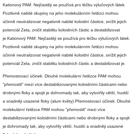
Kationový PAM: Nejčastěji se používá pro léčbu výlučových látek.
Pozitivně nabité skupiny na jeho molekulárním řetězci mohou
účinně neutralizovat negativně nabité koloidní částice, snížit jejich
potenciál Zeta, zničit stabilitu koloidních částic a destabilizovat
je.Kationový PAM: Nejčastěji se používá pro léčbu výlučových látek.
Pozitivně nabité skupiny na jeho molekulárním řetězci mohou
účinně neutralizovat negativně nabité koloidní částice, snížit jejich
potenciál Zeta, zničit stabilitu koloidních částic a destabilizovat je.
Přemostovací účinek: Dlouhé molekulární řetězce PAM mohou
"přemostit" mezi více destabilizovanými koloidními částicami nebo
drobnými floky a spojit je dohromady tak, aby vytvořily větší, hustší
a snadněji usazené floky (alum květy).Přemostovací účinek: Dlouhé
molekulární řetězce PAM mohou "přemostit" mezi více
destabilizovanými koloidními částicami nebo drobnými floky a spojit
je dohromady tak, aby vytvořily větší, hustší a snadněji usazené