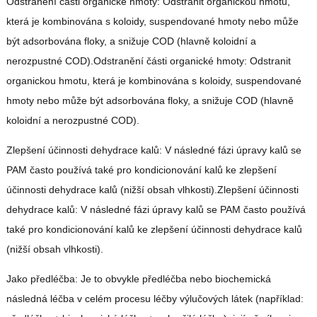
Odstranění části organické hmoty: Odstranit organickou hmotu,
která je kombinována s koloidy, suspendované hmoty nebo může
být adsorbována floky, a snižuje COD (hlavně koloidní a
nerozpustné COD).Odstranění části organické hmoty: Odstranit
organickou hmotu, která je kombinována s koloidy, suspendované
hmoty nebo může být adsorbována floky, a snižuje COD (hlavně
koloidní a nerozpustné COD).
Zlepšení účinnosti dehydrace kalů: V následné fázi úpravy kalů se
PAM často používá také pro kondicionování kalů ke zlepšení
účinnosti dehydrace kalů (nižší obsah vlhkosti).Zlepšení účinnosti
dehydrace kalů: V následné fázi úpravy kalů se PAM často používá
také pro kondicionování kalů ke zlepšení účinnosti dehydrace kalů
(nižší obsah vlhkosti).
Jako předléčba: Je to obvykle předléčba nebo biochemická
následná léčba v celém procesu léčby výlučových látek (například: