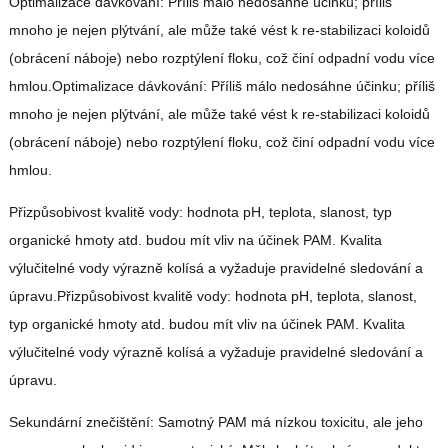
Optimalizace dávkování: Příliš málo nedosáhne účinku; příliš
mnoho je nejen plýtvání, ale může také vést k re-stabilizaci koloidů
(obrácení náboje) nebo rozptýlení floku, což činí odpadní vodu více
hmlou.Optimalizace dávkování: Příliš málo nedosáhne účinku; příliš
mnoho je nejen plýtvání, ale může také vést k re-stabilizaci koloidů
(obrácení náboje) nebo rozptýlení floku, což činí odpadní vodu více
hmlou.
Přizpůsobivost kvalitě vody: hodnota pH, teplota, slanost, typ
organické hmoty atd. budou mít vliv na účinek PAM. Kvalita
výlučitelné vody výrazně kolísá a vyžaduje pravidelné sledování a
úpravu.Přizpůsobivost kvalitě vody: hodnota pH, teplota, slanost,
typ organické hmoty atd. budou mít vliv na účinek PAM. Kvalita
výlučitelné vody výrazně kolísá a vyžaduje pravidelné sledování a
úpravu.
Sekundární znečištění: Samotný PAM má nízkou toxicitu, ale jeho