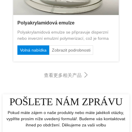
Polyakrylamidová emulze
Polyakrylamidová emulze se připravuje disperzní
nebo inverzní emulzní polymerizací, což je forma
přítomné polyakrylamidové kapaliny. Kromě
Volná nabídka
Zobrazit podrobnosti
vlastností tuhých polyakrylamidových flokulantů
může emulze prostřednictvím molekulárního
řetězce polárních skupin adsorbovat suspendované
tuhé látky ve vodních částicích formovat velké floky
查看更多相关产品
přes most mezi částicemi nebo elektřinou.
POŠLETE NÁM ZPRÁVU
Pokud máte zájem o naše produkty nebo máte jakékoli otázky,
vyplňte prosím níže uvedený formulář. Budeme vás kontaktovat
ihned po obdržení. Děkujeme za vaši volbu