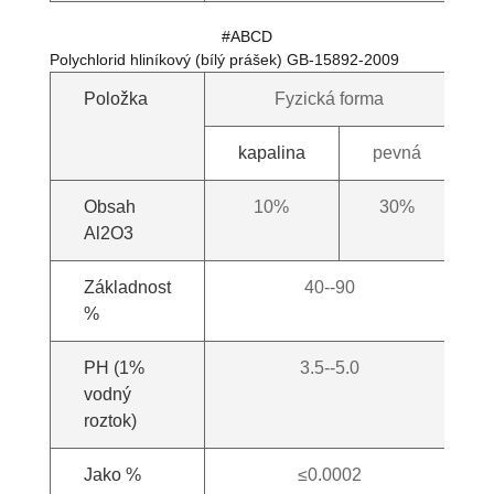
#ABCD
Polychlorid hliníkový (bílý prášek) GB-15892-2009
Položka
Fyzická forma
kapalina
pevná
Obsah
10%
30%
Al2O3
Základnost
40--90
%
PH (1%
3.5--5.0
vodný
roztok)
Jako %
≤0.0002