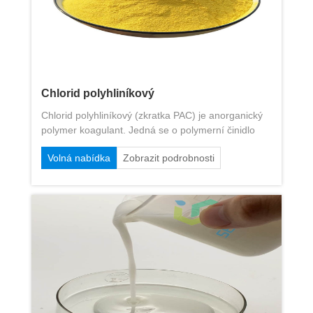
Chlorid polyhliníkový
Chlorid polyhliníkový (zkratka PAC) je anorganický
polymer koagulant. Jedná se o polymerní činidlo
pro čištění vody s vysokou molekulární hmotností a
Volná nabídka
Zobrazit podrobnosti
vysokým nábojem, které je vyrobeno
přemostovacím účinkem hydroxylu a polymerizací
přidání anionů