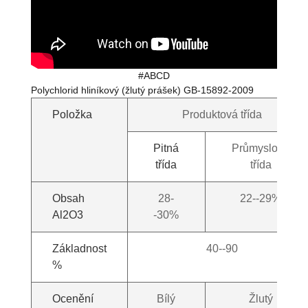
#ABCD
Polychlorid hliníkový (žlutý prášek) GB-15892-2009
Položka
Produktová třída
Pitná
Průmyslová
třída
třída
Obsah
28-
22--29%
Al2O3
-30%
Základnost
40--90
%
Ocenění
Bílý
Žlutý