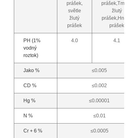
prášek,
prášek,Tmavě
světle
žlutý
žlutý
prášek,Hnědý
prášek
prášek
PH (1%
4.0
4.1
vodný
roztok)
Jako %
≤0.005
CD %
≤0.002
Hg %
≤0.00001
N %
≤0.01
Cr + 6 %
≤0.0005