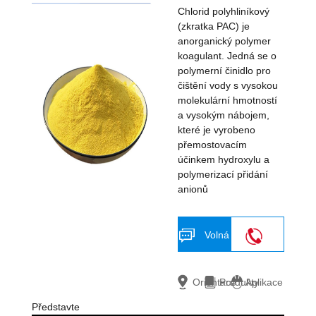
Chlorid polyhliníkový
(zkratka PAC) je
anorganický polymer
koagulant. Jedná se o
polymerní činidlo pro
čištění vody s vysokou
molekulární hmotností
a vysokým nábojem,
které je vyrobeno
přemostovacím
účinkem hydroxylu a
polymerizací přidání
anionů
Volná
18703633076
nabídka
Orientace
Produkty
Aplikace
Představte