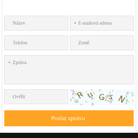
*
*
Poslat zprávu