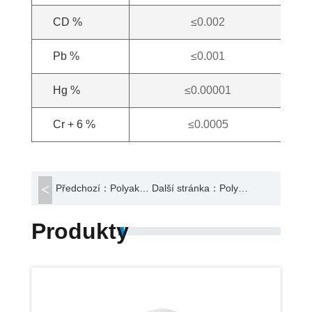
CD %
≤0.002
Pb %
≤0.001
Hg %
≤0.00001
Cr + 6 %
≤0.0005
Předchozí：Polyakrylamidový prášek
Další stránka：Polyferrický síran
Produkty